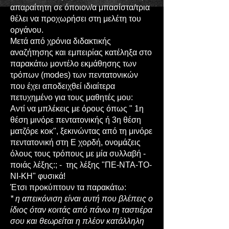
απαραίτητη σε όποιον/α μπασίστα/τρια
θέλει να προχωρήσει στη μελέτη του
οργάνου.
Μετά από χρόνια διδακτικής
αναζήτησης και εμπειρίας κατέληξα στο
παρακάτω μοντέλο εκμάθησης των
τρόπων (modes) των πεντατονικών
που έχει αποδειχθεί ιδιαίτερα
πετυχημένο για τους μαθητές μου:
Αντί να μπλέκεις με όρους όπως " 1η
θέση μινόρε πεντατονικής ή 3η θέση
ματζόρε κοκ", ξεκινώντας από τη μινόρε
πεντατονική στη Ε χορδή, ονομάζεις
όλους τους τρόπους με μία συλλαβή -
ποιάς λέξης:; - της λέξης "ΠΕ-ΝΤΑ-ΤΟ-
ΝΙ-ΚΗ" φυσικά!
Έτσι προκύπτουν τα παρακάτω:
* η απεικόνιση είναι αυτή που βλέπεις ο
ίδιος όταν κοιτάς από πάνω τη ταστιέρα
σου και θεωρείται η πλέον κατάλληλη