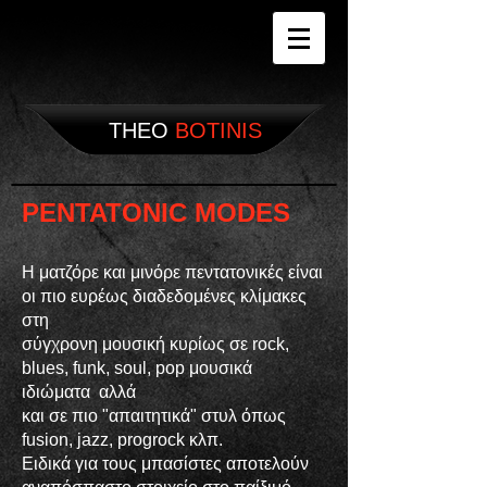
THEO
BOTINIS
PENTATONIC MODES
Η ματζόρε και μινόρε πεντατονικές είναι
οι πιο ευρέως διαδεδομένες
κλίμακες
στη
σύγχρονη μουσική κυρίως σε rock,
blues, funk, soul, pop μουσικά
ιδιώματα
αλλά
και σε πιο "απαιτητικά" στυλ όπως
fusion, jazz, progrock κλπ.
Ειδικά για τους μπασίστες αποτελούν