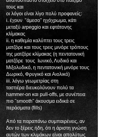
αναπόσπαστο στοιχείο στο παίξιμό
τους και
οι λόγοι είναι λίγο πολύ προφανείς:
i. έχουν "άμεσο" ηχόχρωμα, κάτι
μεταξύ arpeggio και εφτάτονης
κλίμακας
ii. η καθεμία καλύπτει τους τρεις
ματζόρε και τους τρεις μινόρε τρόπους
της ματζόρε κλίμακας (η πεντατονική
ματζόρε τους Ιωνικό, Λυδικό και
Μιξολυδικό, η πεντατονική μινόρε τους
Δωρικό, Φρυγικό και Αιολικό)
iii. λόγω γεωμετρίας στη
ταστιέρα διευκολύνουν πολύ τα
hammer-on
και pull-offs, με συνέπεια
πιο "smooth" άκουσμα ειδικά σε
περάσματα (fills)
Από τα παραπάνω συμπαιρένεις, αν
δεν το ξέρεις ήδη, ότι η άριστη γνώση
αυτών των κλιμάκων είναι απολύτως